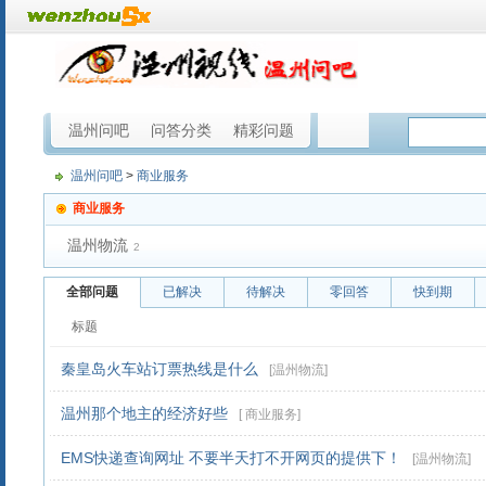
温州问吧
问答分类
精彩问题
温州问吧
>
商业服务
商业服务
温州物流
2
全部问题
已解决
待解决
零回答
快到期
标题
秦皇岛火车站订票热线是什么
[
温州物流
]
温州那个地主的经济好些
[
商业服务
]
EMS快递查询网址 不要半天打不开网页的提供下！
[
温州物流
]