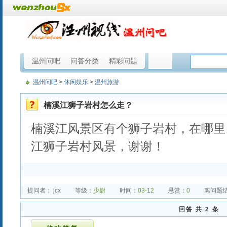
温州问吧
问答分类
精彩问题
温州问吧
>
休闲娱乐
>
温州旅游
楠溪江狮子岩村怎么走？
楠溪江风景区有个狮子岩村，在哪里
江狮子岩村风景，谢谢！
提问者： jcx
等级：
少尉
时间：
03-12
悬赏：
0
离问题结束
回答 共 2 条