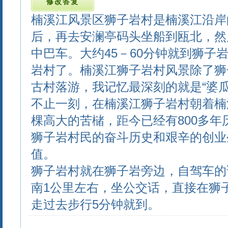
楠溪江风景区狮子岩村是楠溪江沿岸
后，再去安澜亭码头坐船到瓯北，然
中巴车。大约45－60分钟就到狮子
岩村了。楠溪江狮子岩村风景除了狮
古村落游，我记忆最深刻的就是“婆
不止一刻，在楠溪江狮子岩村朝着楠
棵高大的苦槠，距今已经有800多
狮子岩村民的奋斗历史和艰辛的创业
值。
狮子岩村就在狮子岩旁边，自驾车的
南1公里左右，坐公交话，直接在狮
走过去步行5分钟就到。