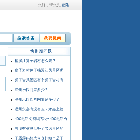
您好，请您先
登陆
快到期问题
楠溪江狮子岩村怎么走？
狮子岩村位于楠溪江风景区哪
狮子岩风景区有个狮子岩村有
温州乐园门票多少?
温州乐园官网网址是多少？
温州永嘉有没有盐？永嘉上塘
400电话免费吗?温州400电话办
有没有楠溪江狮子岩风景区的
干露露妈妈为何老打她？是干