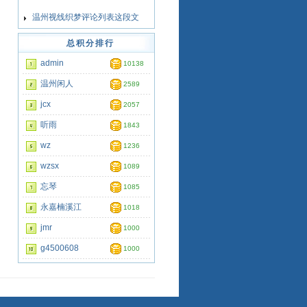
温州视线织梦评论列表这段文
总积分排行
admin
10138
温州闲人
2589
jcx
2057
听雨
1843
wz
1236
wzsx
1089
忘琴
1085
永嘉楠溪江
1018
jmr
1000
g4500608
1000